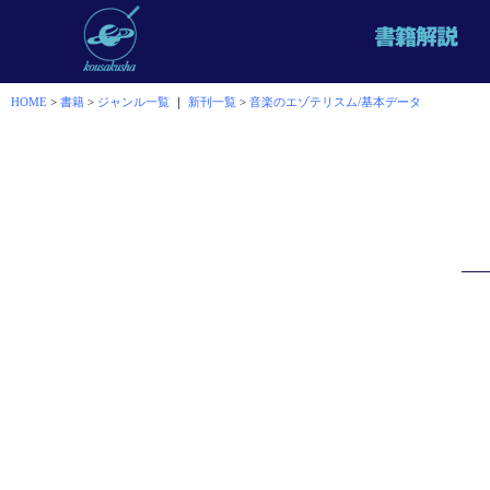
HOME
>
書籍
>
ジャンル一覧
｜
新刊一覧
>
音楽のエゾテリスム/基本データ