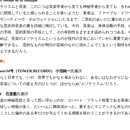
e Monde de la Musique
テリスムと音楽、この二つは音楽学者から見ても神秘学者から見ても、きわ
に関係していると感じられることが多いようだ。著者は、ファーブル・ドリ
サン=ティーヴ・ダルヴェードルにいたるまで、二世紀のあいだに書かれた
な思弁的音楽の書を詳細に検討している。今日、音楽は、身体治癒の手段、
の手段、霊的実現の手段として、その有効性をますます認められつつある。
めば、音楽のエゾテリスムというものが現代の文化においていかに重要であ
解できるし、霊的なものが明日の芸術のなかに流れこんでくるという期待を
もできるだろう。
本］
usee34号（TOWER RECORDS） 小沼純一
氏書評
らく日本でも、いや、世界でもかなり省みられない、あるいはなおざりにな
音楽についての捉え方のひとつが、ほかならぬ“エゾテリスム”だろう。
k1 石堂藍
氏書評
楽の神秘思想と言って思い浮かぶのが、ロバート・フラッド程度である筆者
珍しい情報が多く、たいへんに興味深かった。要するにマニアックな本なの
こうした偏向のある本だけが与えてくれる感慨を味わうことができるのであ