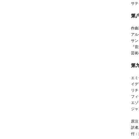
サテ
第
作曲
アル
サン
『音
芸術
第
エミ
イデ
リチ
フィ
エゾ
ジャ
原注
訳者
付：