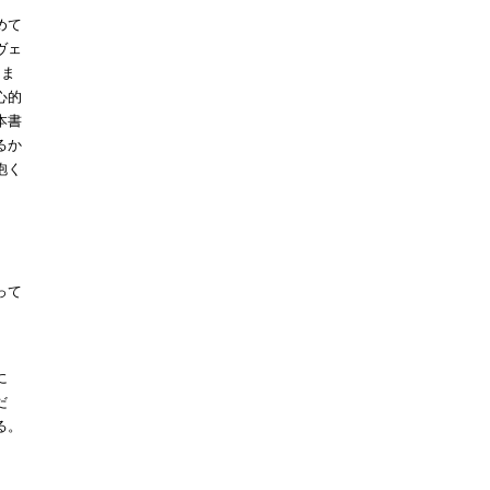
めて
ヴェ
さま
心的
本書
るか
抱く
って
に
だ
る。