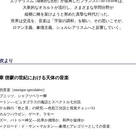
エゾテリスム
が復興したフランス1750-1950年は、
（秘教的な思想）
大衆的なオカルトが流行し、さまざまな学問分野が
縦横に橋を架けようと努めた真摯な時代だった。
世界は交流を、音楽は「宇宙の調和」を願い、その思いこそが、
ロマン主義、象徴主義、シュルレアリスムへと反響していく。
目次より
1章 啓蒙の世紀における天体の音楽
音楽［musique speculative］
プニッツ、シャフツベリー卿
ートン----ピュタゴラスの逸話とスペクトル七分説
テル師の「色と音」の研究----色彩三分説と視覚チェンバロ
カルツハウゼン、ゲーテ、ラモー
ズー、バトゥー神父----比率か感情か、和声か旋律か
＝クロード・ド・サン＝マルタン----象徴とアレゴリーとしての音楽