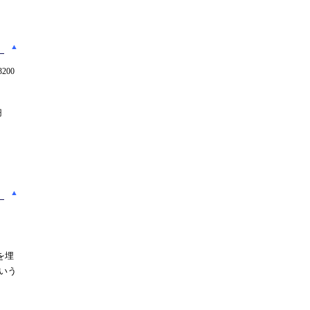
▲
200
円
▲
を埋
という