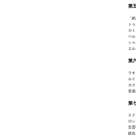
第
「絶
トゥ
カミ
ベル
シャ
エル
第
ラキ
ルイ
カス
音楽
第
エド
ロシ
交霊
総合