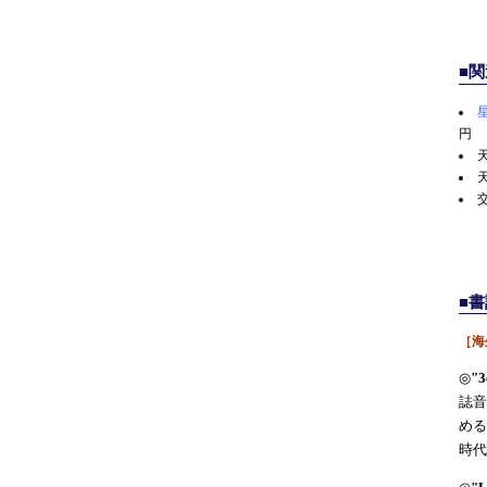
■
円
■書
［海
◎
"3
誌音
める
時代