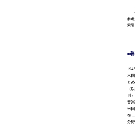
フ
エ
サン
参考
索引
■
19
米国
とめ
（以
刊）
音楽
米国
在し
分野