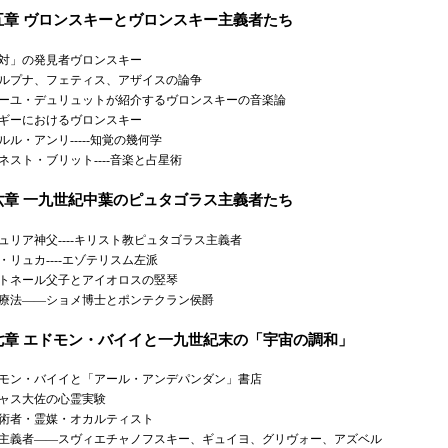
五章 ヴロンスキーとヴロンスキー主義者たち
対」の発見者ヴロンスキー
ルプナ、フェティス、アザイスの論争
ーユ・デュリュットが紹介するヴロンスキーの音楽論
ギーにおけるヴロンスキー
ルル・アンリ-----知覚の幾何学
ネスト・ブリット----音楽と占星術
六章 一九世紀中葉のピュタゴラス主義者たち
ュリア神父----キリスト教ピュタゴラス主義者
・リュカ----エゾテリスム左派
トネール父子とアイオロスの竪琴
療法——ショメ博士とポンテクラン侯爵
七章 エドモン・バイイと一九世紀末の「宇宙の調和」
モン・バイイと「アール・アンデパンダン」書店
ャス大佐の心霊実験
術者・霊媒・オカルティスト
主義者——スヴィエチャノフスキー、ギュイヨ、グリヴォー、アズベル