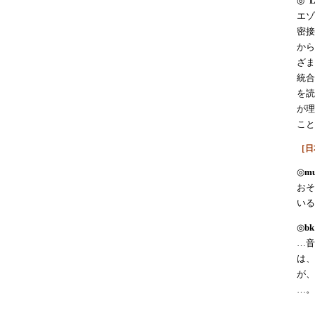
◎
"L
エゾ
密接
から
ざま
統合
を読
が理
こと
［日
◎
m
おそ
いる
◎
b
…音
は、
が、
…。