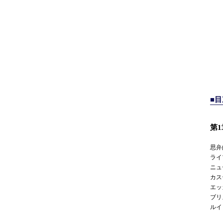
■
第
思弁的
ライ
ニュ
カス
エッ
ブリ
ルイ