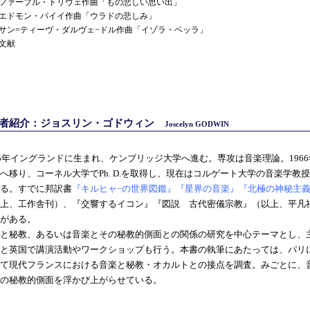
ァーブル・ドリヴェ作曲「もの悲しい思い出」
ドモン・バイイ作曲「ウラドの悲しみ」
=ティーヴ・ダルヴェ−ドル作曲「イゾラ・ベッラ」
文献
著者紹介：ジョスリン・ゴドウィン
Joscelyn GODWIN
45年イングランドに生まれ、ケンブリッジ大学へ進む。専攻は音楽理論。196
へ移り、コーネル大学でPh. D.を取得し、現在はコルゲート大学の音楽学教
る。すでに邦訳書
『キルヒャ−の世界図鑑』
『星界の音楽』
『北極の神秘主
上、工作舎刊）、『交響するイコン』『図説 古代密儀宗教』（以上、平凡
がある。
と秘教、あるいは音楽とその秘教的側面との関係の研究を中心テーマとし、
と英国で講演活動やワークショップも行う。本書の執筆にあたっては、パリ
て現代フランスにおける音楽と秘教・オカルトとの接点を調査。みごとに、
の秘教的側面を浮かび上がらせている。