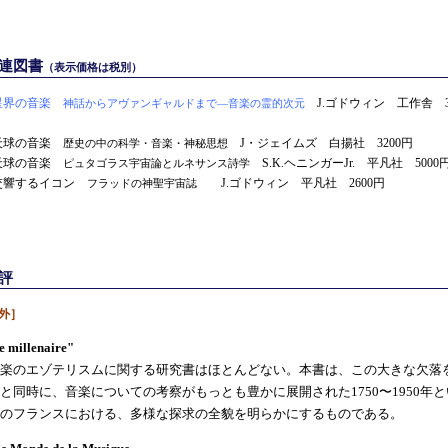
関連図書
（表示価格は税別）
星界の音楽
J.ゴドウィン 工作舎 3
神話からアヴァンギャルドまで—音楽の霊的次元
天球の音楽
J・ジェイムズ 白揚社 3200円
歴史の中の科学・音楽・神秘思想
天球の音楽
S.K.ヘニンガーJr. 平凡社 5000
ピュタゴラス宇宙論とルネサンス詩学
交響するイコン
J.ゴドウィン 平凡社 2600円
フラッドの神聖宇宙誌
評
外］
e millenaire"
楽のエゾテリスムに関する研究書はほとんどない。本書は、この大きな欠落
と同時に、音楽についての考察がもっとも豊かに展開された1750〜1950年
のフランスにおける、多様な探求の全貌を明らかにするものである。