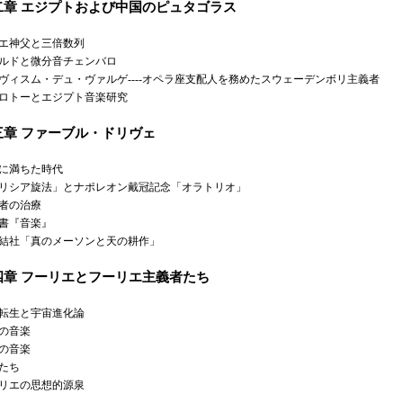
二章 エジプトおよび中国のピュタゴラス
エ神父と三倍数列
ルドと微分音チェンバロ
ヴィスム・デュ・ヴァルゲ----オペラ座支配人を務めたスウェーデンボリ主義者
ロトーとエジプト音楽研究
三章 ファーブル・ドリヴェ
に満ちた時代
リシア旋法」とナポレオン戴冠記念「オラトリオ」
者の治療
書『音楽』
結社「真のメーソンと天の耕作」
四章 フーリエとフーリエ主義者たち
転生と宇宙進化論
の音楽
の音楽
たち
リエの思想的源泉