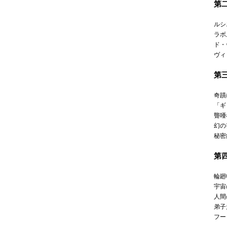
第
ルシ
ラボ
ド・
ヴィ
第
奇蹟
「ギ
聾唖
幻の
秘密
第
輪廻
宇宙
人間
弟子
フー