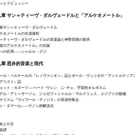
ィとドビュッシー
八章 サン＝ティーヴ・ダルヴェードルと「アルケオメートル」
家サン＝ティーヴ・ダルヴェードル
ケオメートルの生成過程
＝ティーヴ・ダルヴェードルの音楽論と神聖音階の探求
楽のアルケオメートル』の出版
への応用——シャルル・グジ
九章 思弁的音楽と現代
ール・ベルナールの『レノヴァシオン』誌とポール・ヴュリオの『アントルティア
アリスト』誌
ョット・カヌード----ベート−ヴェン、ニ−チェ、宇宙的オルガスム
デル・アミ＝サージュ、ジョゼフ＝シャルル・マルドリュス、エジプトの秘儀
テリスム『ヴォワール・ディジス』の音楽特集合
ン・タマール——ゲノン的解決法
あとがき
楽譜