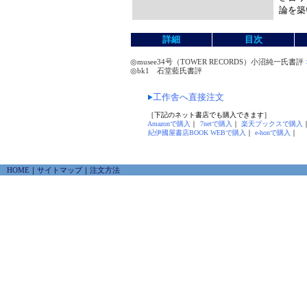
論を築
詳細
目次
◎musee34号（TOWER RECORDS）小沼純一氏書評
◎bk1 石堂藍氏書評
工作舎へ直接注文
［下記のネット書店でも購入できます］
Amazonで購入
｜
7netで購入
｜
楽天ブックスで購入
紀伊國屋書店BOOK WEBで購入
｜
e-honで購入
｜
HOME
｜
サイトマップ
｜
注文方法