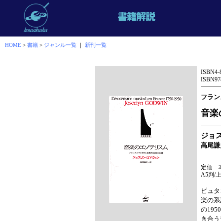
HOME
>
書籍
>
ジャンル一覧
｜
新刊一覧
ISBN4-
ISBN978
フラン
音楽
ジョ
高尾謙
定価 本
A5判/上
ピュタ
楽の系
の19
き合う