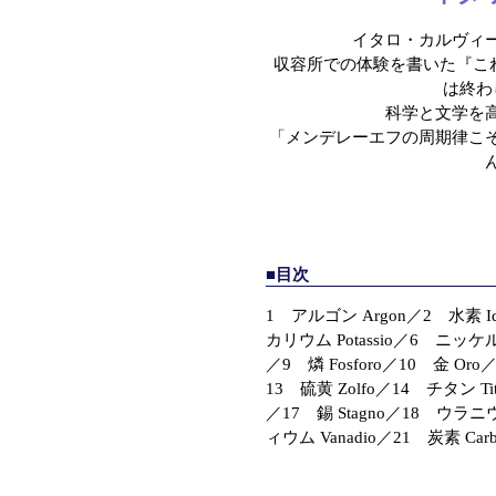
イタロ・カルヴィ
収容所での体験を書いた『こ
は終わ
科学と文学を
「メンデレーエフの周期律こ
■目次
1 アルゴン Argon／2 水素 Id
カリウム Potassio／6 ニッケル 
／9 燐 Fosforo／10 金 Or
13 硫黄 Zolfo／14 チタン Tit
／17 錫 Stagno／18 ウラニウ
ィウム Vanadio／21 炭素 Carb