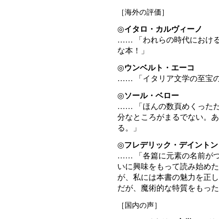
［海外の評価］
◎
イタロ・カルヴィーノ
…… 「われらの時代におけ
な本！」
◎
ウンベルト・エーコ
…… 「イタリア文学の至宝
◎
ソール・ベロー
…… 「ほんの数頁めくった
分なところがまるでない。あ
る。」
◎
フレデリック・デイントン
…… 「各篇に元素の名前が
いに興味をもって読み始めた
が、私には本書の魅力を正し
だが、魔術的な特質をもった
［国内の声］