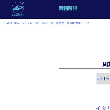
HOME
>
書籍
>
ジャンル一覧
｜
新刊一覧
>
周期律 新装版/基本データ
周
目次
｜
著
イタ