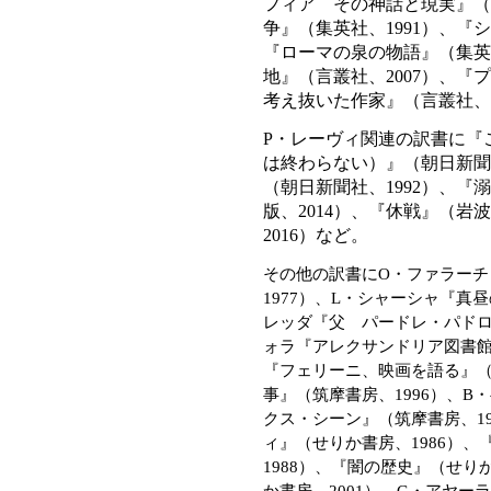
フィア その神話と現実』（
争』（集英社、1991）、『
『ローマの泉の物語』（集英
地』（言叢社、2007）、
考え抜いた作家』（言叢社、2
P・レーヴィ関連の訳書に『
は終わらない）』（朝日新聞出
（朝日新聞社、1992）、
版、2014）、『休戦』（岩
2016）など。
その他の訳書にO・ファラー
1977）、L・シャーシャ『真
レッダ『父 パードレ・パドロ
ォラ『アレクサンドリア図書館
『フェリーニ、映画を語る』（
事』（筑摩書房、1996）、
クス・シーン』（筑摩書房、1
ィ』（せりか書房、1986）
1988）、『闇の歴史』（せり