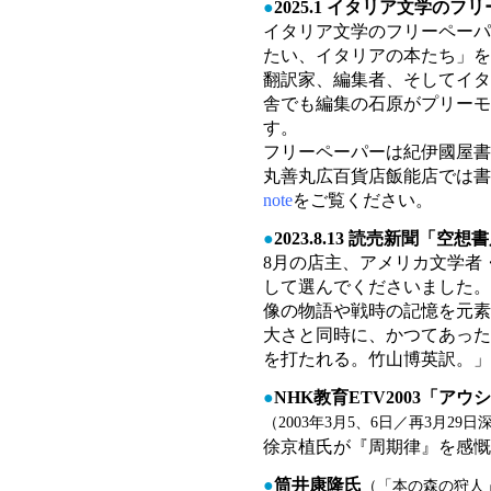
●
2025.1 イタリア文学の
イタリア文学のフリーペーパ
たい、イタリアの本たち」を
翻訳家、編集者、そしてイタ
舎でも編集の石原がプリーモ
す。
フリーペーパーは紀伊國屋書
丸善丸広百貨店飯能店では書
note
をご覧ください。
●
2023.8.13 読売新聞「空
8月の店主、アメリカ文学者
して選んでくださいました。
像の物語や戦時の記憶を元素
大さと同時に、かつてあった
を打たれる。竹山博英訳。」
●
NHK教育ETV2003「
（2003年3月5、6日／再3月29日
徐京植氏が『周期律』を感慨
●
筒井康隆氏
（「本の森の狩人」