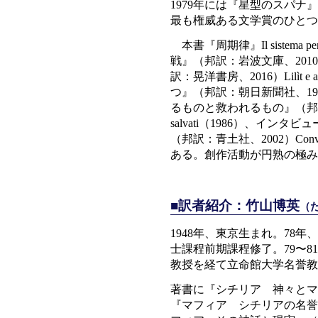
1979年には『星型のスパナ』La c
最も権威ある文学賞のひとつ
本書『周期律』Il sistema 
戦』（邦訳：岩波文庫、2010）L
訳：晃洋書房、2016）Lilìt e a
つ』（邦訳：朝日新聞社、1992）Se
るものと救われるもの』（邦訳：朝日
salvati（1986）、イ
（邦訳：青土社、2002）Conversazi
ある。創作活動が円熟の極み
■訳者紹介：竹山博英
（
1948年、東京生まれ。78
士課程前期課程修了。79〜
教授を経て立命館大学名誉教
著書に『シチリア 神々とマ
『マフィア シチリアの名誉