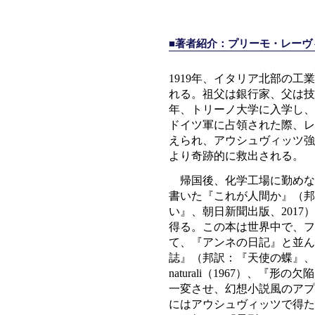
■著者紹介：プリーモ・レーヴィ Pr
1919年、イタリア北部の
れる。祖父は銀行家、父は技
年、トリーノ大学に入学し、
ドイツ軍に占領された際、レ
えられ、アウシュヴィッツ強
より奇跡的に救出される。
帰国後、化学工場に勤めな
書いた『これが人間か』（邦
い』、朝日新聞出版、2017）Se q
得る。この本は世界中で、フ
て、『アンネの日記』と並ん
誌』（邦訳：『天使の蝶』、光文社
naturali（1967）、『形の欠陥
一変させ、幻想小説風のアプ
にはアウシュヴィッツで得た