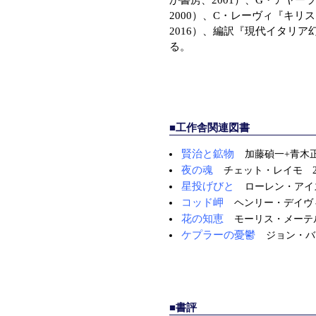
か書房、2001）、G・アヤー
2000）、C・レーヴィ『キ
2016）、編訳『現代イタリア
る。
■工作舎関連図書
賢治と鉱物
加藤碵一+青木正
夜の魂
チェット・レイモ 2
星投げびと
ローレン・アイズ
コッド岬
ヘンリー・デイヴ
花の知恵
モーリス・メーテル
ケプラーの憂鬱
ジョン・バ
■書評