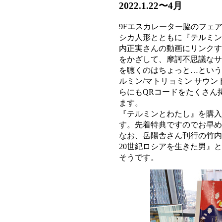
2022.1.22〜4月
9Fエスカレーター脇のフェ
シカ人形とともに『テルミン
内正実さんの動画にリンクす
をかざして、摩訶不思議なサ
を聴くのはちょっと…という
ルミン/マトリョミン サウ
らにもQRコードをたくさん
ます。
『テルミンとわたし』を購入
す。先着特典ですのでお早め
なお、岳陽舎さん刊行の竹内
20世紀ロシアを生きた男』
そうです。