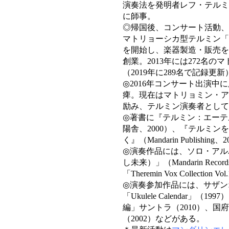
演奏法を発明者レフ・テルミ
に師事。
◎帰国後、コンサート活動、
マトリョーシカ型テルミン「
を開始し、楽器製造・販売を
創業。2013年には272名
（2019年に289名で記録更新
◎2016年コンサート出演
痺。現在はマトリョミン・ア
励み、テルミン演奏者として
◎著書に『テルミン：エーテ
陽舎、2000）、『テルミン
く』（Mandarin Publishin
◎演奏作品には、ソロ・アルバムと
し未来）」（Mandarin Recor
「Theremin Vox Collecti
◎演奏参加作品には、サザン
「Ukulele Calendar
編」サントラ（2010）、国府弘
（2002）などがある。