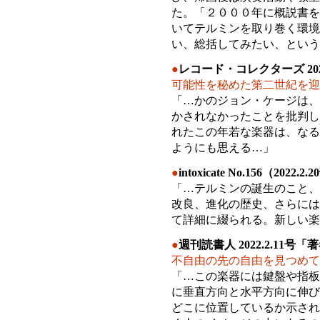
た。「２０００年に概説書を
いてテルミンを取り巻く環境
い、総括してみたい、という
●
レコード・コレクターズ 20
可能性を秘めた第二世紀を迎
「…かのジョン・ケージは、
かされなかったことを批判し
れたこの年若な楽器は、なる
ようにも思える…」
●
intoxicate No.156（2022.2
「…テルミンの誕生のこと、
改良、進化の歴史、さらには
て詳細に綴られる。新しい楽
●
週刊読書人 2022.2.11号
不自由の先の自由を見つめて
「…この楽器には鍵盤や指板
に垂直方向と水平方向に伸び
どこに位置しているか示され