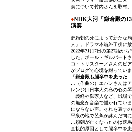
大河ドラマ「鎌倉殿の13人
奏について竹内さんを取材
●
NHK大河「鎌倉殿の1
演奏
源頼朝の死によって新たな局
人」。ドラマ本編終了後に放
2022年7月17日の第27
した。ポール・ギルバートさ
コ・トリスターノさんのピア
がブログで心境を綴っていま
「
鎌倉殿も脳卒中を患った
…（作曲の）エバンさんはア
レンジは日本人の私の心の琴
義経や御家人など、戦場で
の無念が音楽で描かれていま
にならない声。それを表すの
平泉の地で芭蕉が詠んだ句に
…頼朝が亡くなったのは落馬
直接的原因として脳卒中を患