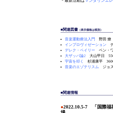
＊最新活動は
マンダリンエレ
■関連図書
（表示価格は税別）
音楽運動療法入門
野田 燎 
インプロヴィゼーション
デ
デレク・ベイリー
ベン・ワト
大ザッパ論2
大山甲日 55
宇宙を叩く
杉浦康平 360
音楽のエゾテリスム
ジョス
■関連情報
●
2022.10.5-7 「
場