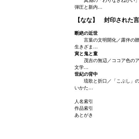
真淵の「わりなきねがい」／
弾圧と新内…
【なな】 封印された
断絶の近世
言葉の文明開化／露伴の贈り
生きざま…
寅と鬼と童
茂吉の無辺／ココア色のアナ
文学…
世紀の背中
琉歌と折口／「こぶし」の東
いかた…
人名索引
作品索引
あとがき