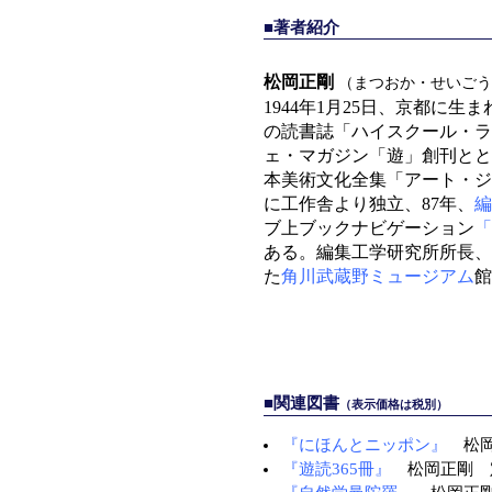
■著者紹介
松岡正剛
（まつおか・せいごう
1944年1月25日、京都に
の読書誌「ハイスクール・ラ
ェ・マガジン「遊」創刊とと
本美術文化全集「アート・ジ
に工作舎より独立、87年、
編
ブ上ブックナビゲーション
「
ある。編集工学研究所所長、
た
角川武蔵野ミュージアム
館
■関連図書
（表示価格は税別）
『にほんとニッポン』
松岡
『遊読365冊』
松岡正剛 定