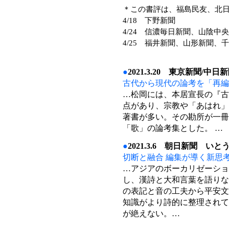
＊この書評は、福島民友、北
4/18 下野新聞
4/24 信濃毎日新聞、山陰中
4/25 福井新聞、山形新聞
●
2021.3.20 東京新聞/
古代から現代の論考を「再編
…松岡には、本居宣長の『古
点があり、宗教や「あはれ」
著書が多い。その勘所が一冊
「歌」の論考集とした。 …
●
2021.3.6 朝日新聞 い
切断と融合 編集が導く新思
…アジアのボーカリゼーショ
し、漢詩と大和言葉を語りな
の表記と音の工夫から平安文
知識がより詩的に整理されて
が絶えない。…