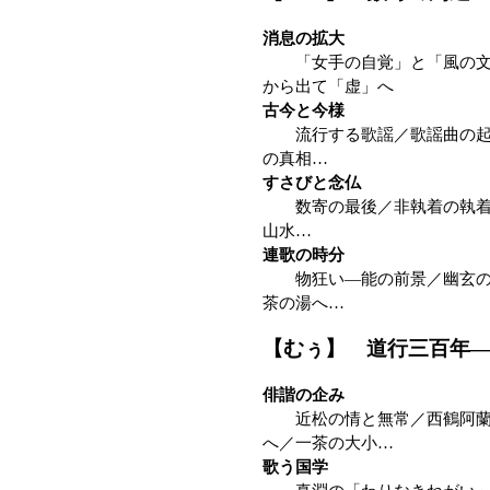
消息の拡大
「女手の自覚」と「風の文化
から出て「虚」へ
古今と今様
流行する歌謡／歌謡曲の起源
の真相…
すさびと念仏
数寄の最後／非執着の執着／
山水…
連歌の時分
物狂い—能の前景／幽玄の本
茶の湯へ…
【むぅ】 道行三百年
俳諧の企み
近松の情と無常／西鶴阿蘭陀
へ／一茶の大小…
歌う国学