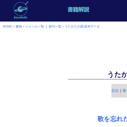
HOME
>
書籍
>
ジャンル一覧
｜
新刊一覧
>
うたかたの国/基本データ
うた
目次
｜
著
歌を忘れ