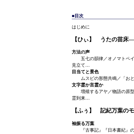
■目次
はじめに
【ひぃ】 うたの苗床
方法の声
五七の韻律／オノマトペイア
見立て…
目当てと景色
ムスビの形態共鳴／「おと
文字霊か言霊か
増殖するアヤ／物語の原型／
霊到来…
【ふぅ】 記紀万葉の
袖振る万葉
『古事記』『日本書紀』の意