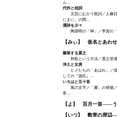
ム…
代作と枕詞
文芸にむかう呪詞／人麻呂の
にまに」の間…
漢詩を少々
陶淵明の「神」／李賀の「
【みぃ】 仮名とあわ
擬装する貫之
和歌という方法／貫之登場、
浄土と女房
ヒメたちの「あはれ」／清少
しての『源氏』…
いろはと五十音
風の文字／「書」の発揚／無
草…
【よ】 百月一首——
【いつ】 数寄の周辺