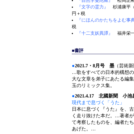
『自然学曼陀羅』
松岡正剛
『文字の霊力』
杉浦康平（
円＋税
『にほんのかたちをよむ事
税
『十二支妖異譚』
福井栄一
■書評
●
2021.7・8月号 墨
（芸術新
…歌をすべての日本的構想の
大な文章を弟子にあたる編集
玉のリミックス集。
●
2021.4.17 北國新聞 小
現代まで息づく「うた」
日本に息づく『うた』を、古
く走り抜けた本だ。…著者が
て考察したものを、編者たち
あげた。…