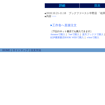
詳細
目次
●2018.10.21-11.18 ブックファースト中野
●内容
>>>
工作舎へ直接注文
［下記のネット書店でも購入できます］
Amazonで購入
｜
7netで購入
｜
楽天ブックスで購入
紀伊國屋書店BOOK WEBで購入
｜
e-honで購入
HOME
｜
サイトマップ
｜
注文方法