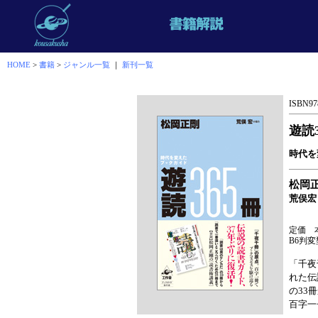
HOME
>
書籍
>
ジャンル一覧
｜
新刊一覧
ISBN978
遊読3
時代を
松岡
荒俣宏
定価 本
B6判変
「千夜
れた伝
の33
百字一