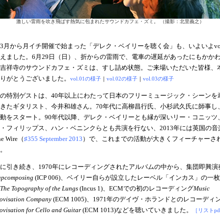
激しい雷雨を吹き飛ばす熱気に包まれたサウンドカフェ・ズミ。 （撮影：北里義之）
3月から月イチ開催で始まった「デレク・ベイリーを聴く会」も、いよいよvol
えました。6月29日（日）、折からの雷雨で、電車の遅延があったにもかか
吉祥寺のサウンドカフェ・ズミは、すし詰め状態。ご来場いただいた皆様、
りがとうございました。
vol.01の様子
｜
vol.02の様子
｜
vol.03の様子
の特別ゲストは、40年以上にわたって日本のフリーミュージック・シーンを
きたギタリスト、今井和雄さん。70年代に高柳昌行氏、小杉武久氏に師事し
動をスタート。90年代以降、デレク・ベイリーとも縁が深いリー・コニッツ
・フィリップス、ハン・ベニンクらとも共演を行ない、2013年には英国の音
e Wire（
♯355 September 2013
）で、これまでの活動が大きくフィーチャーさ
。
に引き続き、1970年にレコーディングされたアルバムの中から、集団即興演
upcomposing
(ICP 006)、ベイリー自らが設立したレーベル「インカス」の一
The Topography of the Lungs
(Incus 1)、ECMでの初のレコーディング
Music
ovisation Company
(ECM 1005)、1971年のデイヴ・ホランドとのレコーディ
ovisation for Cello and Guitar
(ECM 1013)などを聴いていきました。
［リストpd