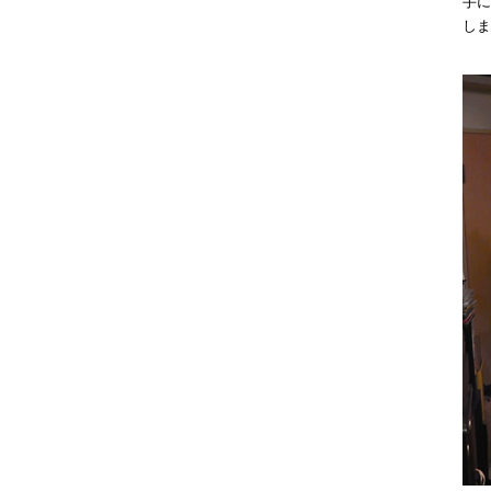
手に
しま