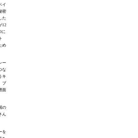
ベイ
秘密
した
12
80に
ト
ため
。
レー
つな
うキ
。ブ
譜面
国の
さん
ーを