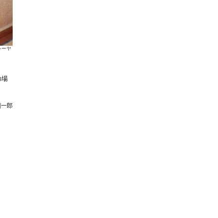
レーヤ
）
の場
。
剛一郎