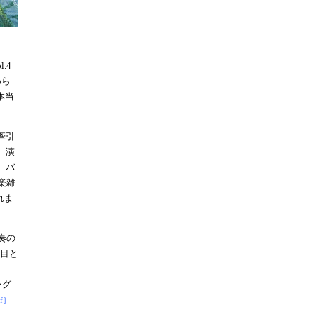
.4
わら
本当
牽引
、演
、バ
楽雑
れま
奏の
枚目と
ング
f］