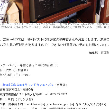
ンドカフェ・ズミのオーディオ・システムをご紹介。上はプリアンプのAccuphase C-280、下はCDプ
ーのWadia16。どちらもデレク・ベイリーのギター音の質感をみごとに表現してくれる。（撮影：G.I.
、次回vol.05では、特別ゲストに批評家の平井玄さんをお迎えします。満席
お立ち見の可能性がありますので、できるだけ事前のご予約をお願いします
編集部 石原
レク・ベイリーを聴く会 」70年代の音源［3］
ト：平井 玄（批評家）
4年7月26日（日）18:00～
：
Sound Cafe dzumi サウンドカフェ・ズミ
（吉祥寺）
吉祥寺駅南口より徒歩5分
市御殿山1-2-3 キヨノビル7F tel：0422-72-7822
料：1500円（ドリンク付）
0名 要事前予約：event.dzumi［a］jcom.home.ne.jp（［a］を＠に変えてください）