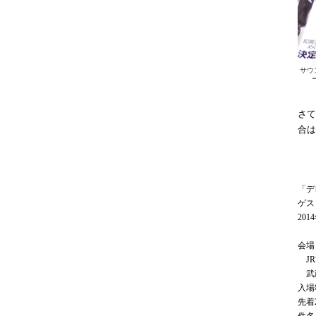
サウ
さて
合は
「デ
ゲス
201
会場
JR
武蔵野
入場
先着2