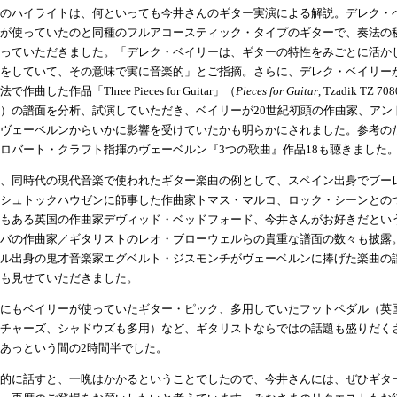
のハイライトは、何といっても今井さんのギター実演による解説。デレク・
が使っていたのと同種のフルアコースティック・タイプのギターで、奏法の
っていただきました。「デレク・ベイリーは、ギターの特性をみごとに活か
をしていて、その意味で実に音楽的」とご指摘。さらに、デレク・ベイリーが
で作曲した作品「Three Pieces for Guitar」（
Pieces for Guitar
, Tzadik TZ 70
）の譜面を分析、試演していただき、ベイリーが20世紀初頭の作曲家、アン
ヴェーベルンからいかに影響を受けていたかも明らかにされました。参考の
ロバート・クラフト指揮のヴェーベルン『3つの歌曲』作品18も聴きました
、同時代の現代音楽で使われたギター楽曲の例として、スペイン出身でブー
シュトックハウゼンに師事した作曲家トマス・マルコ、ロック・シーンとの
もある英国の作曲家デヴィッド・ベッドフォード、今井さんがお好きだとい
バの作曲家／ギタリストのレオ・ブローウェルらの貴重な譜面の数々も披露
ル出身の鬼才音楽家エグベルト・ジスモンチがヴェーベルンに捧げた楽曲の
も見せていただきました。
にもベイリーが使っていたギター・ピック、多用していたフットペダル（英
チャーズ、シャドウズも多用）など、ギタリストならではの話題も盛りだく
あっという間の2時間半でした。
的に話すと、一晩はかかるということでしたので、今井さんには、ぜひギタ