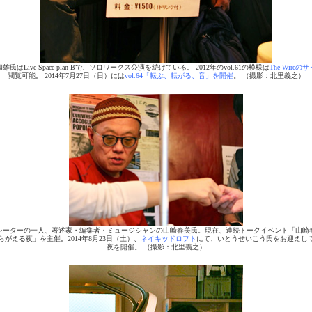
雄氏はLive Space plan-Bで、ソロワークス公演を続けている。 2012年のvol.61の模様は
The Wireの
閲覧可能。 2014年7月27日（日）には
vol.64「転ぶ、転がる、音」を開催
。 （撮影：北里義之）
レーターの一人、著述家・編集者・ミュージシャンの山崎春美氏。現在、連続トークイベント「山崎
らがえる夜」を主催。2014年8月23日（土）、
ネイキッドロフト
にて、いとうせいこう氏をお迎えし
夜を開催。 （撮影：北里義之）