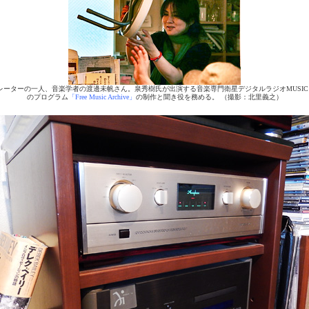
レーターの一人、音楽学者の渡邊未帆さん。泉秀樹氏が出演する音楽専門衛星デジタルラジオMUSIC B
のプログラム
「Free Music Archive」
の制作と聞き役を務める。 （撮影：北里義之）