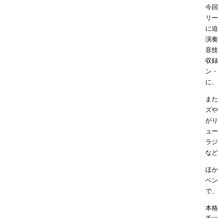
今回
リー
に迫
演奏
音技法
収録
ン・
に、
また
ズや
がり
ュー
ラジ
など
ほか
ベン
で、
本格