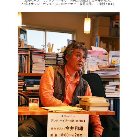
愛用のギターでデレク・ベイリーの奏法を解説する今井和雄氏。
左端はサウンドカフェ・ズミのオーナー、泉秀樹氏。 （撮影：H.I.）