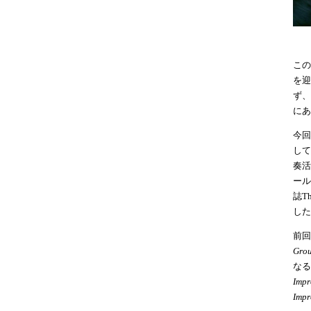
この
を迎
ず、
にあ
今回
して
奏活
ール
誌Th
した
前回
Gro
なる
Impr
Impr