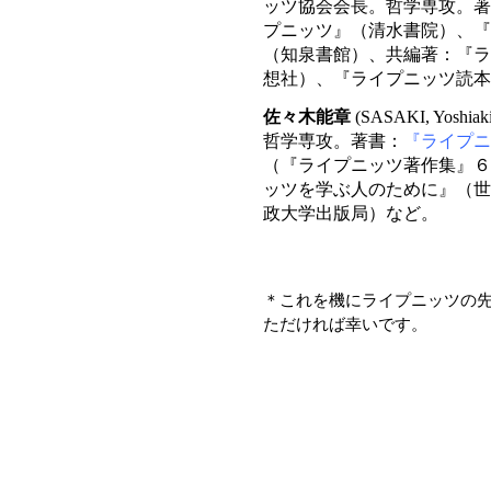
ッツ協会会長。哲学専攻。著
プニッツ』（清水書院）、『
（知泉書館）、共編著：『ラ
想社）、『ライプニッツ読本
佐々木能章
(SASAKI, Yo
哲学専攻。著書：
『ライプニ
（『ライプニッツ著作集』６
ッツを学ぶ人のために』（世
政大学出版局）など。
＊これを機にライプニッツの
ただければ幸いです。