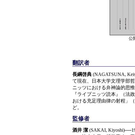
公
翻訳者
長綱啓典
(NAGATSUNA, 
て現在、日本大学文理学部哲
ニッツにおける弁神論的思惟
『ライプニッツ読本』（法政
おける充足理由律の射程」（
ど。
監修者
酒井 潔
(SAKAI, Kiyos