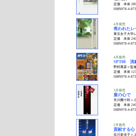
定価 本体 28
ISBN978-4-875
4月発売
喪われたレ
東京女子大学
定価 本体 24
ISBN978-4-875
4月発売
SPT08 
野村萬斎＝監
定価 本体 12
ISBN978-4-875
3月発売
童の心で
市川團十郎＋
定価 本体 24
ISBN978-4-875
2月発売
貢献する心
谷川多佳子＋