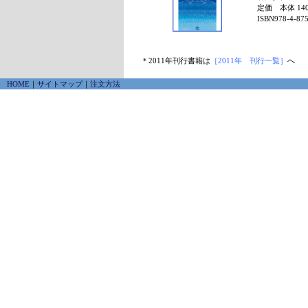
定価 本体 14
ISBN978-4-875
＊2011年刊行書籍は
［2011年 刊行一覧］
へ
HOME
｜
サイトマップ
｜
注文方法