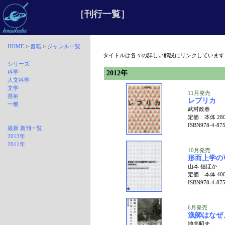
［刊行一覧］
HOME
>
書籍
>
ジャンル一覧
タイトルは各々の詳しい解説にリンクしています
シリーズ
科学
2012年
人文科学
文学
11月発売
芸術
レプリカ
一般
武村政春
定価 本体 28
ISBN978-4-875
最新 新刊一覧
2013年
2011年
10月発売
形而上学の
山本 信ほか
定価 本体 40
ISBN978-4-875
6月発売
漁師はなぜ
地井昭夫