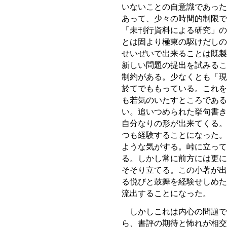
いないことの自意識であった
あって、少々の時間的制限で
「未刊行資料による研究」の
とは固より極東の駆けだしの
せいぜいで出来ることは既製
新しい問題の提出を試みるこ
制約がある。少なくとも「現
於てでももっている。これを
も若気のいたすところである
い。追いつめられた挙句書き
自分なりの形が出来てくる。
つも経験することになった。
ような気がする。峠に立って
る。しかし常に前方には更に
そそり立てる。この小著が出
る悦びと鼓舞を経験せしめた
流出することになった。
しかしこれは内心の問題で
ら、書評の期待と怖れが相交