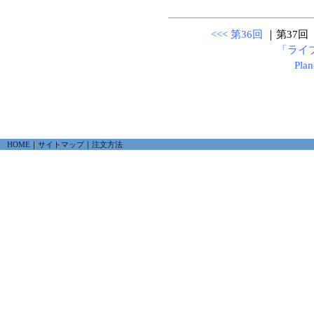
<<< 第36回
｜第37回
「ライ
Pla
HOME
｜
サイトマップ
｜
注文方法