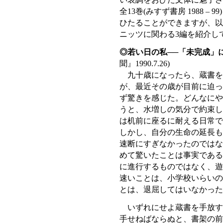
い哀調をおびた文体に魅了さ
全13巻(みすず書房 1988 
ひたることができますが、以
ニッツに関わる3編を紹介し
◎若い日の私──「未完成」
聞』1990.7.26)
九十歳になったら、蔵書を
が、最近その歳が目前に迫っ
ず驚きを感じた。どんなにや
うと、水増しの気分で約束し
は机前に座るに耐える日常で
しかし、自分の生命の延長も
速断にすぎなかったのではな
めて驚いたことは事実である
に進行するものではなく、遊
速いことは、小学校いらいの
とは、退屈してはいなかった
いずれにせよ蔵書を手放す
手せねばならぬと、書架の前