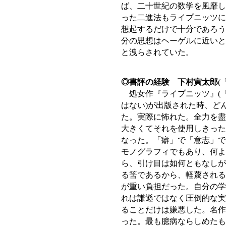
ば、二十世紀の数学を風靡し
った二進法もライプニッツに
想起するだけで十分であろう
分の思想はヘーゲルに近いと
と洩らされていた。
◎書評の経験 下村寅太郎
(
処女作『ライプニッツ』(「
はない)が出版された時、ど
た。実際に怖れた。全力を盡
大きくてそれを使用しきった
なった。「癖」で「意志」で
モノグラフィでもあり、何よ
ら、引け目は如何ともなしが
る筈であるから、軽蔑される
が重い負担だった。自分の学
れは謙遜ではなく圧倒的な実
ることだけは嫌悪した。名作
った。最も臆病ならしめたも