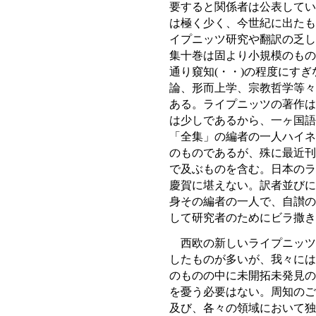
要すると関係者は公表してい
は極く少く、今世紀に出たも
イプニッツ研究や翻訳の乏し
集十巻は固より小規模のもの
通り窺知(・・)の程度にす
論、形而上学、宗教哲学等々
ある。ライプニッツの著作は
は少しであるから、一ヶ国語
「全集」の編者の一人ハイネ
のものであるが、殊に最近刊
で及ぶものを含む。日本のラ
慶賀に堪えない。訳者並びに
身その編者の一人で、自讃の
して研究者のためにビラ撒き
西欧の新しいライプニッツ
したものが多いが、我々には
のものの中に未開拓未発見の
を憂う必要はない。周知のご
及び、各々の領域において独