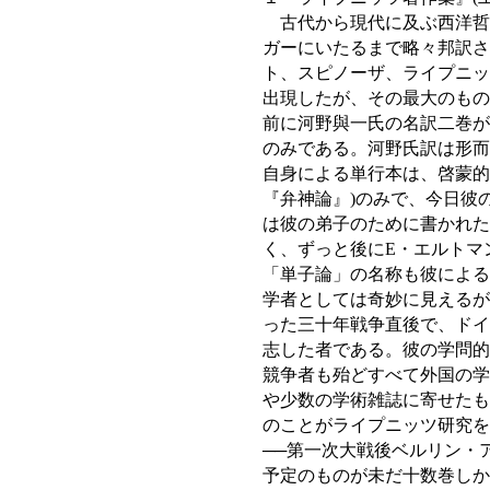
古代から現代に及ぶ西洋哲
ガーにいたるまで略々邦訳さ
ト、スピノーザ、ライプニッ
出現したが、その最大のもの
前に河野與一氏の名訳二巻が
のみである。河野氏訳は形而
自身による単行本は、啓蒙的
『弁神論』)のみで、今日彼
は彼の弟子のために書かれた
く、ずっと後にE・エルトマ
「単子論」の名称も彼による
学者としては奇妙に見えるが
った三十年戦争直後で、ドイ
志した者である。彼の学問的
競争者も殆どすべて外国の学
や少数の学術雑誌に寄せたも
のことがライプニッツ研究を
──第一次大戦後ベルリン・
予定のものが未だ十数巻しか