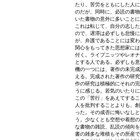
たり、苦労をともにした人に
のだが、同時に、必読の書物
いた書物の意外に多いことに
これは転じて、自分の志した
ので、遅滞は必ずしも怠慢に
が、弁護であることには変わ
関心をもってきた思想家には
付く。ライプニッツやレオナ
とする人である。必ずしも意
機の一つには、著作の未完成
える。完成された著作の研究
作の研究は積極的にそれの完
うに感じる。若気のいたりに
この「苦行」をあえてするこ
人を批判することよりも、創
った。その成否に悔いなしと
う。少なくとも空想や着想の
な書物の雑読、乱読の傾向を
書の雑多な堆積もその所産で