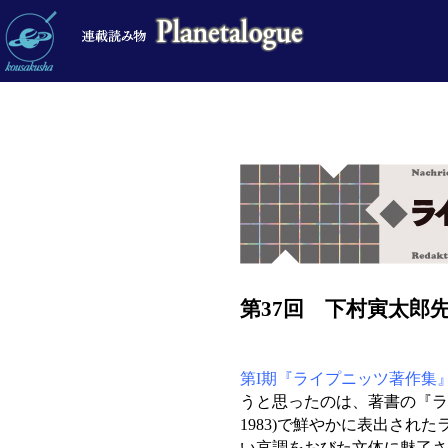
第37回 下村寅太郎
第I期『ライプニッツ著作集
うと思ったのは、著書の『ライプ
1983)で鮮やかに表出され