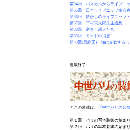
第34回 パスカルからライプニ
第35回 日本ライプニッツ協会
第36回 懐かしのライプニッツ
第37回 下村寅太郎先生追想
第38回 逝きし恩人たち
第39回 モナドの消息
第40回(最終回) 知は交歓する
連載終了
＊この連載は、
『中世パリの装
第１回 パリの写本装飾の始ま
第２回 パリの写本装飾の始ま