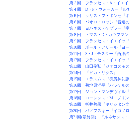
第３回 フランセス・A・イエイ
第４回 D・P・ウォーカー『ル
第５回 クリストフ・ポンセ『
第６回 パオロ・ロッシ『普遍
第７回 ヨハネス・ケプラー『
第８回 トマス・D・カウフマン
第９回 フランセス・イエイツ
第10回 ポール・アザール『ヨ
第11回 S・J・テスター『西洋
第12回 フランセス・イエイツ
第13回 山田俊弘『ジオコスモ
第14回 『ピカトリクス』
第15回 エラスムス『痴愚神礼
第16回 菊地原洋平『パラケル
第17回 ジョン・マンデヴィル
第18回 ローレンス・M・プリ
第19回 折井善果『キリシタン
第20回 パノフスキー『イコノ
第21回(最終回) 『ルネサン