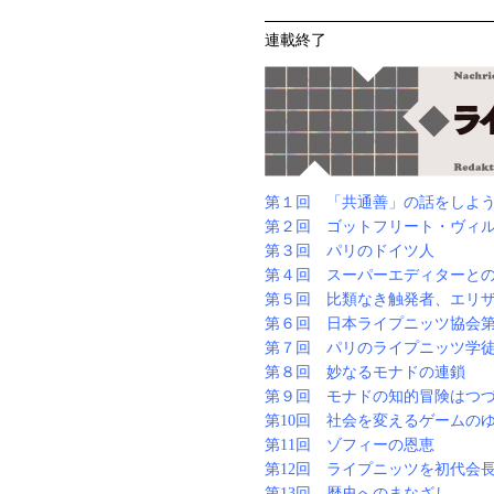
連載終了
第１回 「共通善」の話をしよ
第２回 ゴットフリート・ヴィ
第３回 パリのドイツ人
第４回 スーパーエディターと
第５回 比類なき触発者、エリ
第６回 日本ライプニッツ協会
第７回 パリのライプニッツ学
第８回 妙なるモナドの連鎖
第９回 モナドの知的冒険はつ
第10回 社会を変えるゲームの
第11回 ゾフィーの恩恵
第12回 ライプニッツを初代会
第13回 歴史へのまなざし