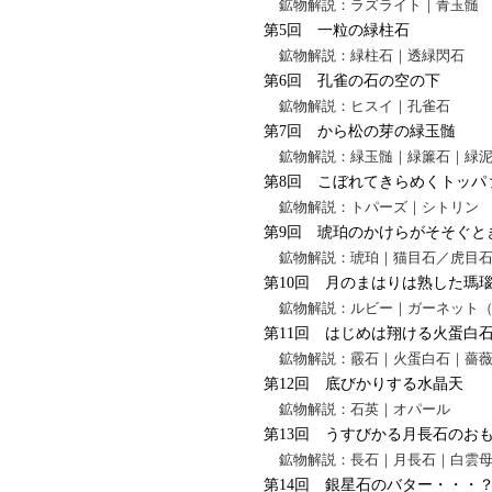
鉱物解説：ラズライト｜青玉髄
第5回 一粒の緑柱石
鉱物解説：緑柱石｜透緑閃石
第6回 孔雀の石の空の下
鉱物解説：ヒスイ｜孔雀石
第7回 から松の芽の緑玉髄
鉱物解説：緑玉髄｜緑簾石｜緑
第8回 こぼれてきらめくトッパ
鉱物解説：トパーズ｜シトリン
第9回 琥珀のかけらがそそぐと
鉱物解説：琥珀｜猫目石／虎目
第10回 月のまはりは熟した瑪
鉱物解説：ルビー｜ガーネット
第11回 はじめは翔ける火蛋白
鉱物解説：霰石｜火蛋白石｜薔
第12回 底びかりする水晶天
鉱物解説：石英｜オパール
第13回 うすびかる月長石のお
鉱物解説：長石｜月長石｜白雲
第14回 銀星石のバター・・・