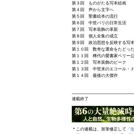
第３回 ものがたる写本絵画
第４回 声から文字へ
第５回 聖書絵本の流行
第６回 中世パリの日常生活
第７回 写本装飾の革新
第８回 個人全集の成立
第９回 政治思想を反映する写
第１０回 数奇な運命をたどっ
第１１回 稀代の愛書家ベリー
第１２回 写本装飾のピーク
第１３回 中世末のエコール・
第１４回 最後の大傑作
連載終了
＊この連載は、加筆修正して
『