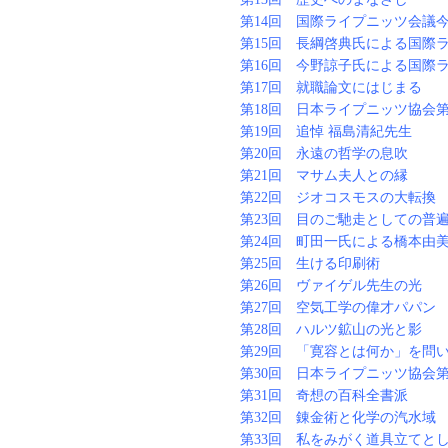
第14回 国際ライプニッツ会議
第15回 長綱啓典氏による国際
第16回 今野諒子氏による国際
第17回 就職論文にはじまる
第18回 日本ライプニッツ協会
第19回 追悼 福島清紀先生
第20回 永遠の哲学の息吹
第21回 マサム夫人との縁
第22回 ジオコスモスの大転換
第23回 目のご馳走としての普
第24回 町田一氏による橋本由
第25回 生ける印刷術
第26回 ヴァイゲル先生の光
第27回 空気工学の偉才パパン
第28回 ハルツ鉱山の光と影
第29回 「寛容とは何か」を問
第30回 日本ライプニッツ協会
第31回 奇想の百科全書派
第32回 錬金術と化学の汽水域
第33回 私をみがく道具立てと