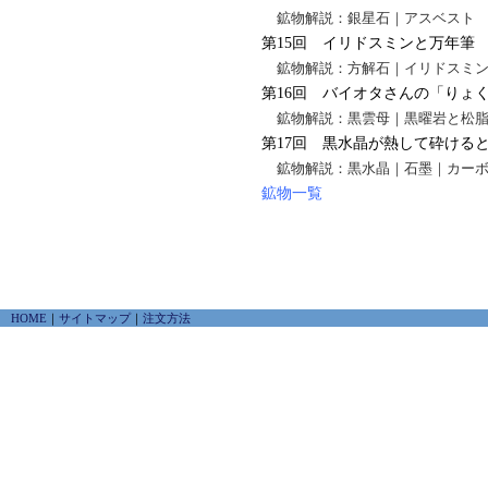
鉱物解説：銀星石｜アスベスト
第15回 イリドスミンと万年筆
鉱物解説：方解石｜イリドスミ
第16回 バイオタさんの「りょ
鉱物解説：黒雲母｜黒曜岩と松
第17回 黒水晶が熱して砕ける
鉱物解説：黒水晶｜石墨｜カー
鉱物一覧
HOME
｜
サイトマップ
｜
注文方法