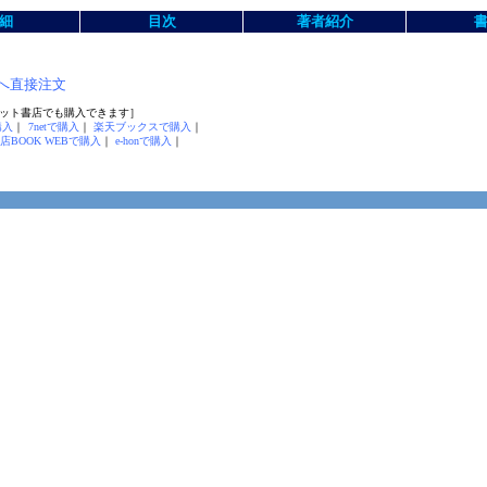
細
目次
著者紹介
へ直接注文
ット書店でも購入できます］
購入
｜
7netで購入
｜
楽天ブックスで購入
｜
店BOOK WEBで購入
｜
e-honで購入
｜