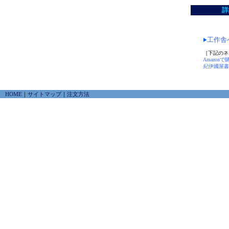
詳
工作舎
［下記のネ
Amazonで
紀伊國屋書
HOME
｜
サイトマップ
｜
注文方法