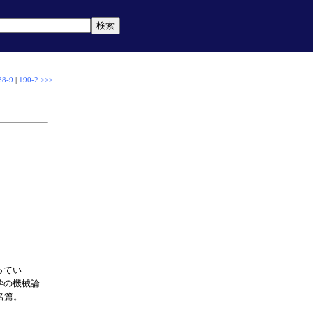
88-9
|
190-2 >>>
ってい
学の機械論
名篇。