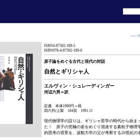
<<< 1
ISBN4-87502-189-5
ISBN978-4-87502-189-6
原子論をめぐる古代と現代の対話
自然とギリシャ人
エルヴィン・シュレーディンガー
河辺六男＝訳
定価 本体1900円＋税
四六判/上製 184頁 1991.11
現代物理学の誤りは、ギリシャ哲学の時代から始ま
た！ 原子の究極の姿をめぐり混迷する素粒子物理
的思考の背景を、波動力学の父が考察する20世紀の