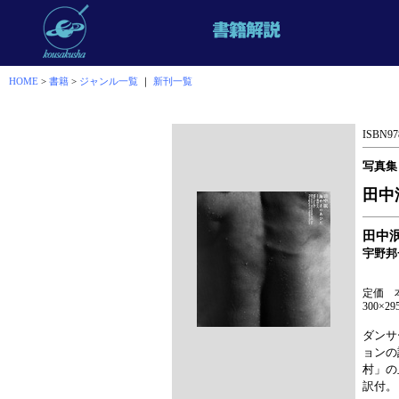
HOME
>
書籍
>
ジャンル一覧
｜
新刊一覧
ISBN978
写真集
田中
田中
宇野邦
定価 本
300×2
ダンサ
ョンの
村」の
訳付