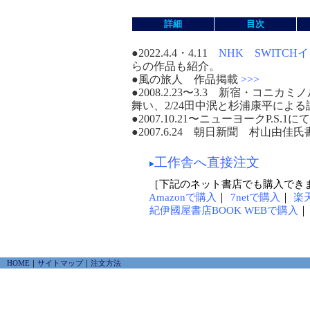
詳細
目次
●2022.4.4・4.11
NHK SWITC
らの作品も紹介。
●風の旅人 作品掲載
>>>
●2008.2.23〜3.3 新宿・コニ
舞い、2/24田中泯と杉浦康平によ
●2007.10.21〜ニューヨークP.S.
●2007.6.24 朝日新聞 村山由佳
工作舎へ直接注文
［下記のネット書店でも購入でき
Amazonで購入
｜
7netで購入
｜
楽
紀伊國屋書店BOOK WEBで購入
HOME
｜
サイトマップ
｜
注文方法