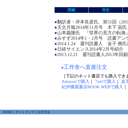
詳細
目次
●
翻訳者・岸本良彦氏、第51回（20
●
天文月報2014年11月号 木下 
●
山本義隆氏 『世界の見方の転換』あ
●
みすず2014年1・2月号 読書ア
●
2014.1.24 週刊読書人 金子 務
●
日経サイエンス2014年2月号紹介
●
2013.12.21 週刊読書人2013年
工作舎へ直接注文
［下記のネット書店でも購入でき
Amazonで購入
｜
7netで購入
｜
楽
紀伊國屋書店BOOK WEBで購入
HOME
｜
サイトマップ
｜
注文方法