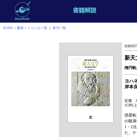
HOME
>
書籍
>
ジャンル一覧
｜
新刊一覧
ISBN978
新天
楕円軌
ヨハ
岸本
定価 本
A5判/
惑星軌
の観測
1・2
た、ケ