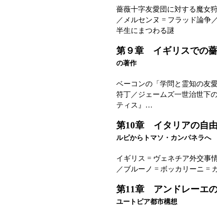
薔薇十字友愛団に対する魔女
／メルセンヌ = フラッド論
半生にまつわる謎
第９章 イギリスでの
の著作
ベーコンの「学問と霊知の友
符丁／ジェームズ一世治世下
ティス』…
第10章 イタリアの
ルピからトマソ・カンパネラへ
イギリス = ヴェネチア外交
／ブルーノ = ボッカリーニ 
第11章 アンドレー
ユートピア都市構想