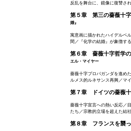
反乱を舞台に、鏡像に復讐さ
第５章 第三の薔薇十
婚』
寓意画に描かれたハイデルベ
間／『化学の結婚』が象徴す
第６章 薔薇十字哲学
エル・マイヤー
薔薇十字プロパガンダを進め
ルメス的ルネサンス再興／マ
第７章 ドイツの薔薇
薔薇十字宣言への熱い反応／
たち／宗教的立場を超えた結
第８章 フランスを襲