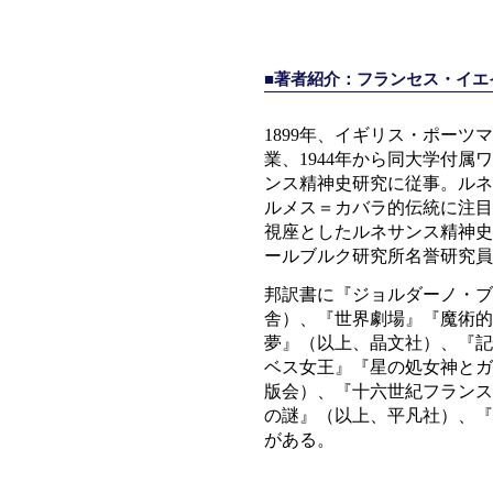
■著者紹介：フランセス・イ
1899年、イギリス・ポーツ
業、1944年から同大学付
ンス精神史研究に従事。ルネ
ルメス＝カバラ的伝統に注目
視座としたルネサンス精神史
ールブルク研究所名誉研究員
邦訳書に『ジョルダーノ・ブ
舎）、『世界劇場』『魔術的
夢』（以上、晶文社）、『記
ベス女王』『星の処女神とガ
版会）、『十六世紀フランス
の謎』（以上、平凡社）、『
がある。