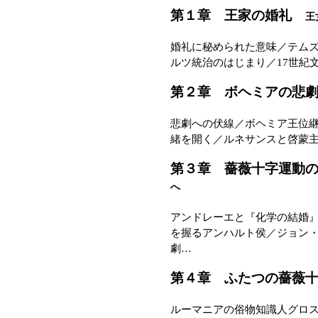
第１章 王家の婚礼
王
婚礼に秘められた意味／テム
ルツ統治のはじまり／17世紀
第２章 ボヘミアの悲
悲劇への伏線／ボヘミア王位継
緒を開く／ルネサンスと啓蒙
第３章 薔薇十字運動
へ
アンドレーエと『化学の結婚
を握るアンハルト侯／ジョン
劇…
第４章 ふたつの薔薇
ルーマニアの俗物知識人グロ