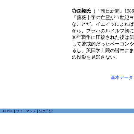
◎森毅氏
（『朝日新聞』1986
「薔薇十字の亡霊が17世紀
なことだ。イエイツによれば
から、プラハのルドルフ朝に
30年戦争に圧殺された後は
して警戒的だったベーコンや
るし、英国学士院の誕生にま
の投影を見逃さない」
基本データ
HOME
｜
サイトマップ
｜
注文方法