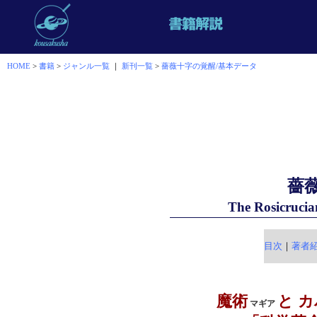
HOME
>
書籍
>
ジャンル一覧
｜
新刊一覧
>
薔薇十字の覚醒/基本データ
薔
The Rosicruc
目次
｜
著者
魔術
と 
マギア