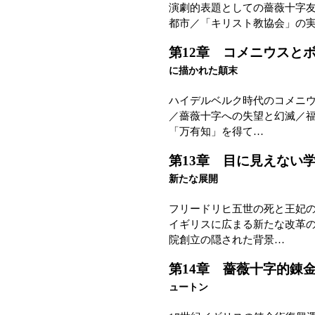
演劇的表題としての薔薇十字
都市／「キリスト教協会」の
第12章 コメニウス
に描かれた顛末
ハイデルベルク時代のコメニ
／薔薇十字への失望と幻滅／
「万有知」を得て…
第13章 目に見えな
新たな展開
フリードリヒ五世の死と王妃
イギリスに広まる新たな改革の
院創立の隠された背景…
第14章 薔薇十字的
ュートン