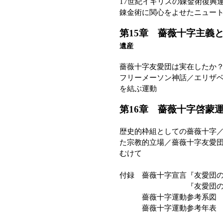
17世紀イギリスの錬金術復興
錬金術に関心をよせたニュー
第15章 薔薇十字主
遺産
薔薇十字友愛団は実在したか
フリーメーソン神話／エリザ
を結ぶ運動
第16章 薔薇十字啓
歴史的枠組としての薔薇十字
た宗教的立場／薔薇十字友愛
むけて
付録 薔薇十字宣言『友愛団
『友愛団の告
薔薇十字運動参考系図
薔薇十字運動参考年表