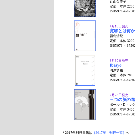
丸山久美子
定価 本体 220
ISBN978-4-8750
4月18日発売
寛容とは何か
福島清紀
定価 本体 320
ISBN978-4-8750
3月30日発売
Ibasyo
岡原功祐
定価 本体 280
ISBN978-4-8750
2月28日発売
三つの脳の進
ポール・D・マ
定価 本体 340
ISBN978-4-8750
＊2017年刊行書籍は
［2017年 刊行一覧］
へ