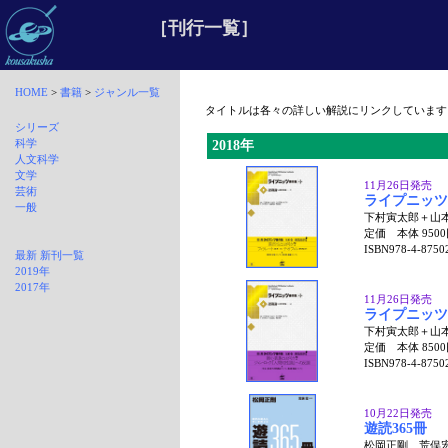
［刊行一覧］
HOME
>
書籍
>
ジャンル一覧
タイトルは各々の詳しい解説にリンクしています
シリーズ
科学
2018年
人文科学
文学
11月26日発売
芸術
ライプニッツ
一般
下村寅太郎＋山本
定価 本体 950
ISBN978-4-8750
最新 新刊一覧
2019年
2017年
11月26日発売
ライプニッツ
下村寅太郎＋山本
定価 本体 850
ISBN978-4-8750
10月22日発売
遊読365冊
松岡正剛、荒俣