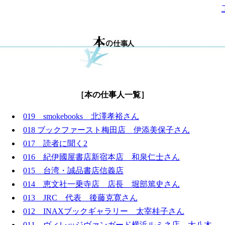
［本の仕事人一覧］
019 smokebooks 北澤孝裕さん
018 ブックファースト梅田店 伊添美保子さん
017 読者に聞く2
016 紀伊國屋書店新宿本店 和泉仁士さん
015 台湾・誠品書店信義店
014 恵文社一乗寺店 店長 堀部篤史さん
013 JRC 代表 後藤克寛さん
012 INAXブックギャラリー 太宰桂子さん
011 ヴィレッジヴァンガード横浜ルミネ店 大八木