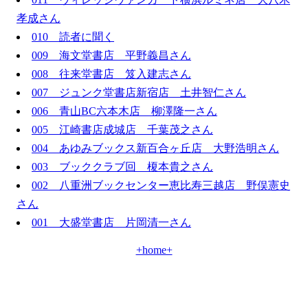
孝成さん
010 読者に聞く
009 海文堂書店 平野義昌さん
008 往来堂書店 笈入建志さん
007 ジュンク堂書店新宿店 土井智仁さん
006 青山BC六本木店 柳澤隆一さん
005 江崎書店成城店 千葉茂之さん
004 あゆみブックス新百合ヶ丘店 大野浩明さん
003 ブッククラブ回 榎本貴之さん
002 八重洲ブックセンター恵比寿三越店 野俣憲史
さん
001 大盛堂書店 片岡清一さん
+home+