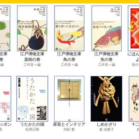
文庫
江戸博物文庫
江戸博物文庫
江戸博物文庫
にほ
巻
菜樹の巻
鳥の巻
魚の巻
＝編
工作舎＝編
工作舎＝編
工作舎＝編
形の
ッポン
うたかたの国
茶室とインテリア
しめかざり
十
剛
松岡正剛
内田 繁
森 須磨子