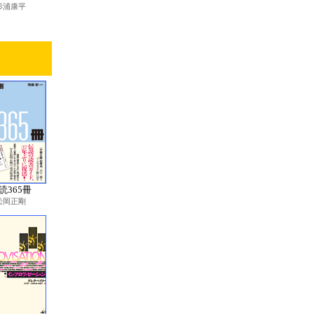
杉浦康平
読365冊
松岡正剛