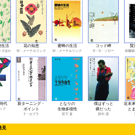
秘生活
花の知恵
蜜蜂の生活
コッド岬
賢
ンズほか
M・メーテルリンク
M・メーテルリンク
H・D・ソロー
加藤碵
時代
新ターニング・
となりの
僕はずっと
近未
ック
ポイント
生物多様性
裸だった
と
F・カプラ
宮下 直
田中 泯
発見