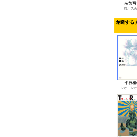
装飾写
前川久
創造する
平行植
レオ・レ