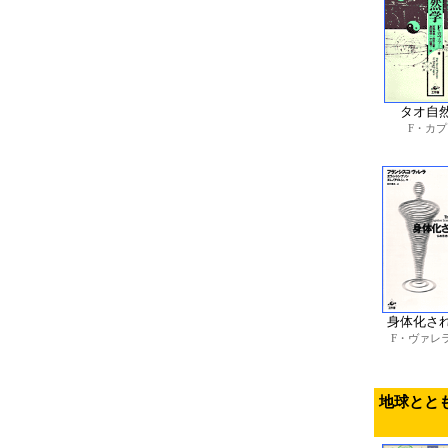
タオ自
F・カプ
身体化さ
F・ヴァレ
地球とと