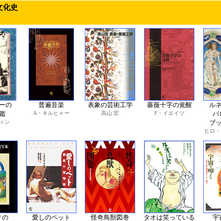
文化史
ーの
普遍音楽
表象の芸術工学
薔薇十字の覚醒
ル
鑑
A・キルヒャー
高山 宏
F・イエイツ
バ
ィン
ブ
ヒロ・
リの
愛しのペット
怪奇鳥獣図巻
タオは笑っている
宇