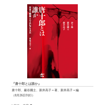
『唐十郎とは誰か』
唐十郎、巖谷國士、新井高子＝著、新井高子＝編
（8月26日刊行）