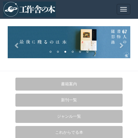
Toggle
navigat
書籍案内
新刊一覧
ジャンル一覧
これからでる本