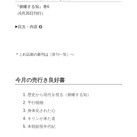
『俯瞰する知』巻6
（6月26日刊行）
目次・内容
＊これ以前の新刊は
［新刊一覧］
へ
今月の売行き良好書
歴史から現代を視る（俯瞰する知）
平行植物
身体化された心
キリンが来た道
本朝妖怪年代紀