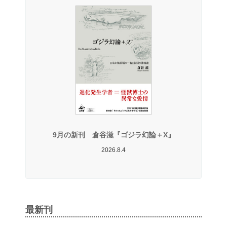
9月の新刊 倉谷滋『ゴジラ幻論＋X』
2026.8.4
最新刊