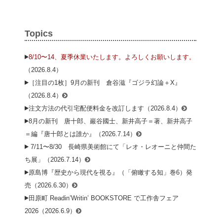
Topics
8/10〜14、夏季休業いたします。よろしくお願いします。
（2026.8.4）
［注目の1枚］9月の新刊 倉谷滋『ゴジラ幻論＋X』
（2026.8.4）
注文方法の代引宅配便料金を改訂します（2026.8.4）
8月の新刊 唐十郎、巖谷國士、新井高子＝著、新井高子
＝編『唐十郎とは誰か』（2026.7.14）
7/11〜8/30 長崎県美術館にて「レオ・レオーニと仲間た
ち展」（2026.7.14）
原島博『歴史から現代を視る』（「俯瞰する知」巻6）発
売（2026.6.30）
田原町 Readin’Writin’ BOOKSTORE で工作舎フェア
2026（2026.6.9）