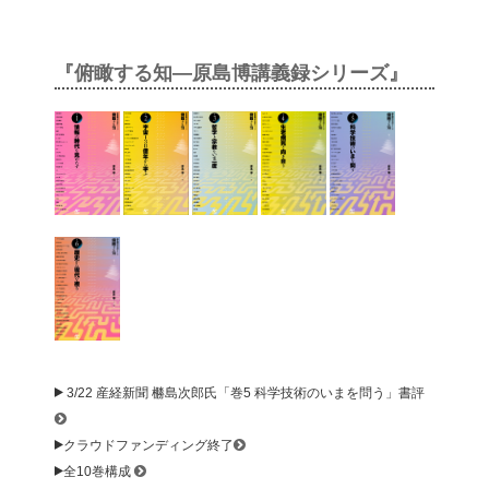
『俯瞰する知—原島博講義録シリーズ』
3/22 産経新聞 橳島次郎氏「巻5 科学技術のいまを問う」書評
クラウドファンディング終了
全10巻構成